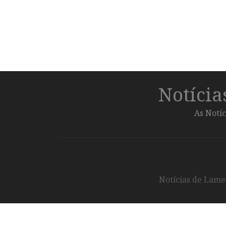
Notíci
As Notíc
Notícias de Lameg