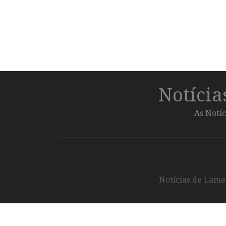
Notíci
As Notíc
Notícias de Lameg