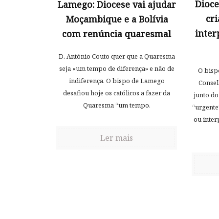
Dioce
Lamego: Diocese vai ajudar
cr
Moçambique e a Bolívia
inter
com renúncia quaresmal
D. António Couto quer que a Quaresma
seja «um tempo de diferença» e não de
O bisp
indiferença. O bispo de Lamego
Consel
desafiou hoje os católicos a fazer da
junto do
Quaresma “um tempo.
“urgente
ou inter
Ler mais