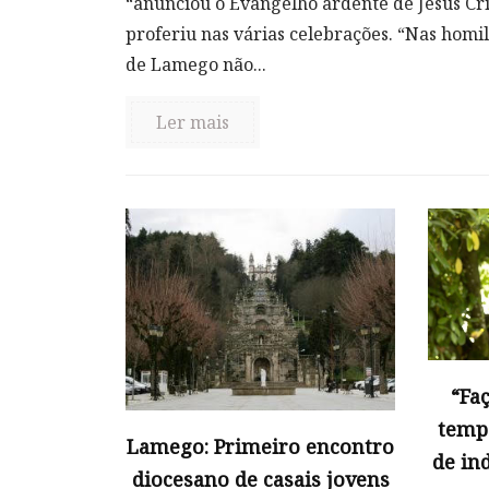
“anunciou o Evangelho ardente de Jesus Cri
proferiu nas várias celebrações. “Nas homil
de Lamego não...
Ler mais
“Fa
tempo
Lamego: Primeiro encontro
de in
diocesano de casais jovens