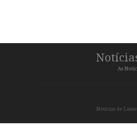
Notíci
As Notíc
Notícias de Lameg