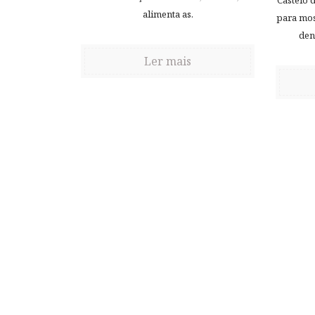
Castelo 
alimenta as.
para mos
den
Ler mais