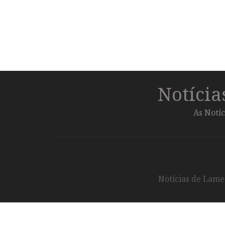
Notíci
As Notíc
Notícias de Lameg