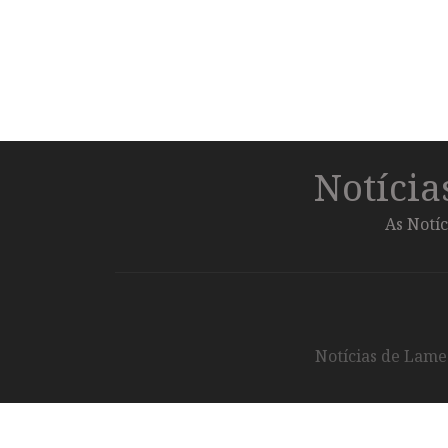
Notíci
As Notíc
Notícias de Lameg