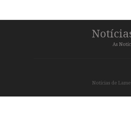
Notíci
As Notíc
Notícias de Lameg