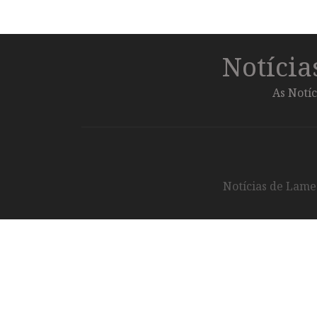
Notíci
As Notíc
Notícias de Lameg