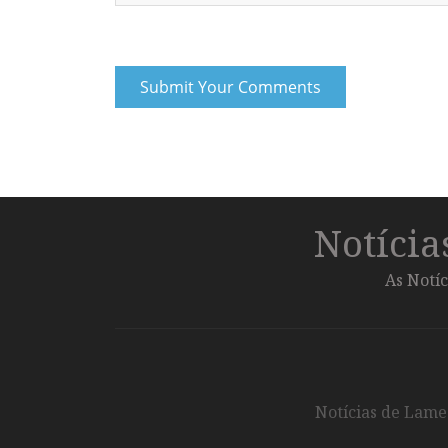
Notíci
As Notíc
Notícias de Lameg