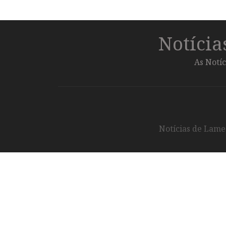
Notíci
As Notíc
Notícias de Lameg