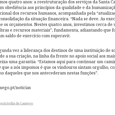
imos quatro anos: a reestruturação dos serviços da Santa Ca
“em obediência aos princípios da qualidade e da humanizaçã
cional dos recursos humanos, acompanhada pela “atualizaç
 consolidação da situação financeira. “Nada se deve. As ex
e os orçamentos. Nestes quatro anos, investimos cerca de
ras e recursos materiais”, fundamenta, adiantando que fo
um saldo de exercício com superavit.
gunda vez a liderança dos destinos de uma instituição de s
e a sua criação, na linha da frente no apoio social aos mai
eixa uma garantia: “Estamos aqui para continuar um camin
O que a nós impomos é que os vindouros sintam orgulho, c
ho daqueles que nos antecederam nestas funções”.
ego.pt/noticias
sericórdia de Lamego