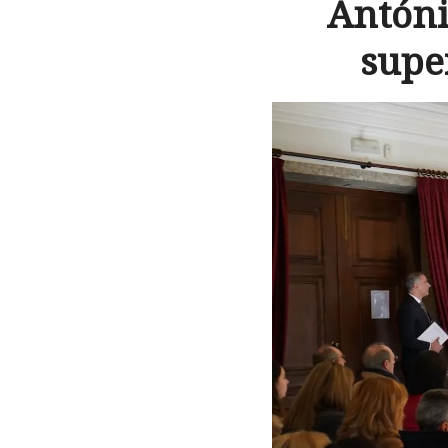
Antóni
supe