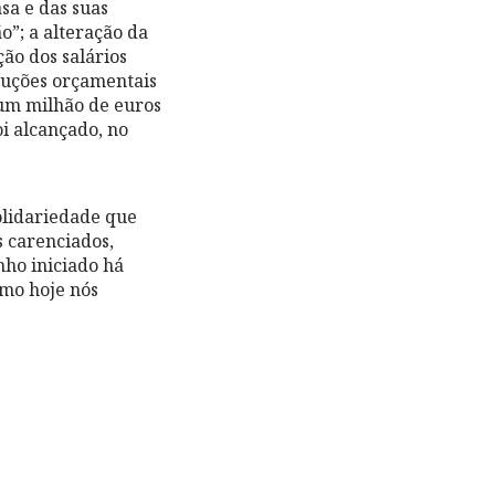
sa e das suas
o”; a alteração da
ão dos salários
ecuções orçamentais
 um milhão de euros
i alcançado, no
olidariedade que
s carenciados,
ho iniciado há
omo hoje nós