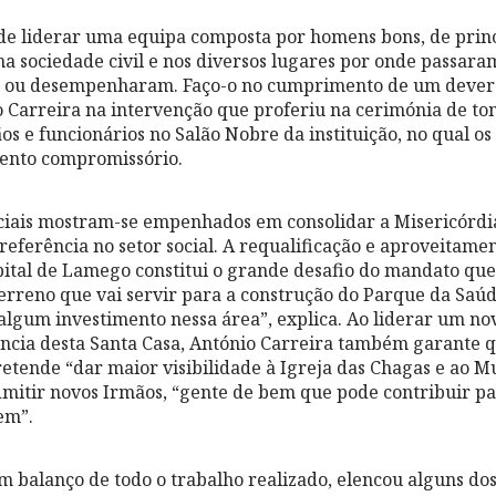
e liderar uma equipa composta por homens bons, de princí
a sociedade civil e nos diversos lugares por onde passaram
ou desempenharam. Faço-o no cumprimento de um dever 
 Carreira na intervenção que proferiu na cerimónia de t
os e funcionários no Salão Nobre da instituição, no qual os
ento compromissório.
ociais mostram-se empenhados em consolidar a Misericórd
referência no setor social. A requalificação e aproveitame
pital de Lamego constitui o grande desafio do mandato que 
erreno que vai servir para a construção do Parque da Saú
 algum investimento nessa área”, explica. Ao liderar um nov
ência desta Santa Casa, António Carreira também garante q
pretende “dar maior visibilidade à Igreja das Chagas e ao M
itir novos Irmãos, “gente de bem que pode contribuir pa
em”.
m balanço de todo o trabalho realizado, elencou alguns dos