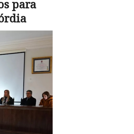
os para
órdia