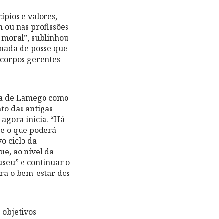
pios e valores,
 ou nas profissões
moral”, sublinhou
omada de posse que
 corpos gerentes
ia de Lamego como
nto das antigas
agora inicia. “Há
de o que poderá
o ciclo da
ue, ao nível da
useu” e continuar o
ra o bem-estar dos
 objetivos