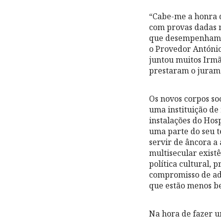
“Cabe-me a honra d
com provas dadas n
que desempenham 
o Provedor António
juntou muitos Irmã
prestaram o juram
Os novos corpos s
uma instituição de 
instalações do Hos
uma parte do seu t
servir de âncora a
multisecular exist
política cultural, 
compromisso de adm
que estão menos b
Na hora de fazer u