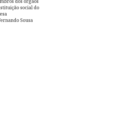
embros dos órgãos
tituição social do
Mesa
 Fernando Sousa