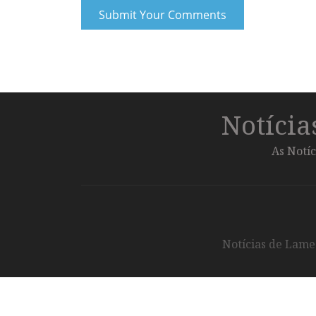
Notíci
As Notíc
Notícias de Lameg