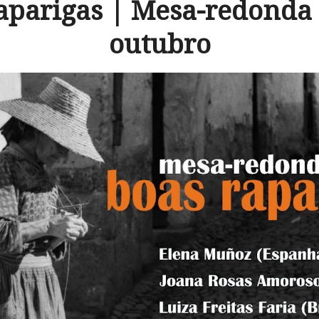
aparigas | Mesa-redonda 
outubro