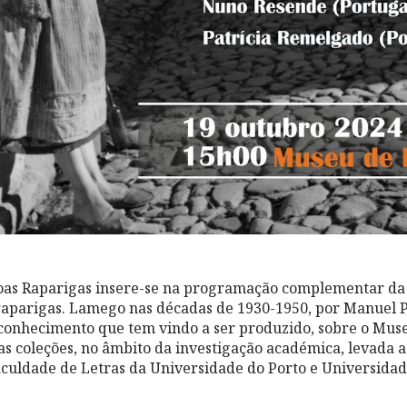
as Raparigas insere-se na programação complementar da
aparigas. Lamego nas décadas de 1930-1950, por Manuel P
 conhecimento que tem vindo a ser produzido, sobre o Mus
uas coleções, no âmbito da investigação académica, levada 
aculdade de Letras da Universidade do Porto e Universida