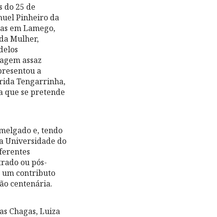
s do 25 de
nuel Pinheiro da
adas em Lamego,
 da Mulher,
delos
magem assaz
presentou a
arida Tengarrinha,
a que se pretende
melgado e, tendo
da Universidade do
ferentes
trado ou pós-
 um contributo
ão centenária.
as Chagas, Luiza