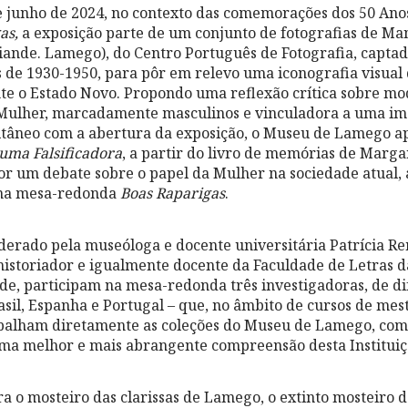
 junho de 2024, no contexto das comemorações dos 50 Ano
as,
a exposição parte de um conjunto de fotografias de Ma
tiande. Lamego), do Centro Português de Fotografia, capt
 de 1930-1950, para pôr em relevo uma iconografia visual
e o Estado Novo. Propondo uma reflexão crítica sobre mo
 Mulher, marcadamente masculinos e vinculadora a uma i
ltâneo com a abertura da exposição, o Museu de Lamego a
uma Falsificadora
, a partir do livro de memórias de Marg
or um debate sobre o papel da Mulher na sociedade atual, 
 na mesa-redonda
Boas Raparigas
.
erado pela museóloga e docente universitária Patrícia Re
istoriador e igualmente docente da Faculdade de Letras 
e, participam na mesa-redonda três investigadoras, de di
asil, Espanha e Portugal – que, no âmbito de cursos de mes
balham diretamente as coleções do Museu de Lamego, com
ma melhor e mais abrangente compreensão desta Instituiç
 o mosteiro das clarissas de Lamego, o extinto mosteiro d