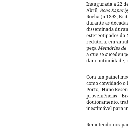
Inaugurada a 22 de
Abril,
Boas Raparig
Rocha (n.1893, Bri
durante as décadas
disseminada durant
estereotipados da
redutora, em simu
peça
Memórias de 
a que se sucedeu p
dar continuidade,
Com um painel mod
como convidado o h
Porto, Nuno Resend
proveniências – Br
doutoramento, tra
inestimável para u
Remetendo-nos para