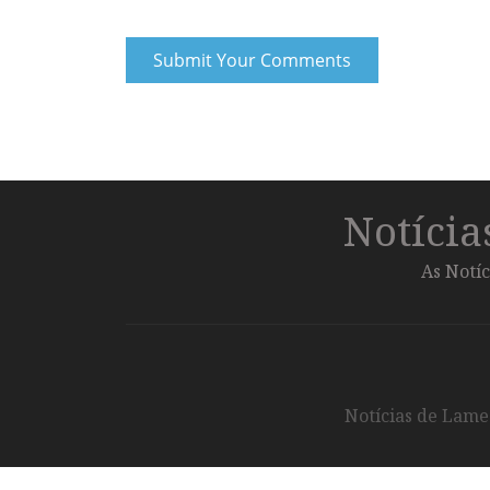
Notíci
As Notíc
Notícias de Lameg