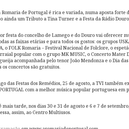
a Romaria de Portugal é rica e variada, numa aposta forte 
 ainda um Tributo a Tina Turner e a Festa da Rádio Douro
or festa do concelho de Lamego e do Douro vai oferecer m
odas as faixas etárias e para todos os gostos: os grupos 
o FOLK Romaria – Festival Nacional de Folclore, o espetá
arraial popular com o grupo MK MUSIC, o Concerto Mater 
gueija acompanhada pelo tenor João Mendonza e o Dia da
 os concertos são gratuitos.
o das Festas dos Remédios, 25 de agosto, a TVI também ex
ORTUGAL com a melhor música popular portuguesa em p
é mais tarde, nos dias 30 e 31 de agosto e 6 e 7 de setembro
ssa, assim, ao Centro Multiusos.
gramação
em www.aromariadeportugal.com