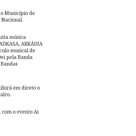
do Município de
 Nacional.
uita música
USKADKASA, ARKÁDIA
culo musical de
Dei pela Banda
s Bandas
ibirá em direto o
alco.
, com o evento Ai