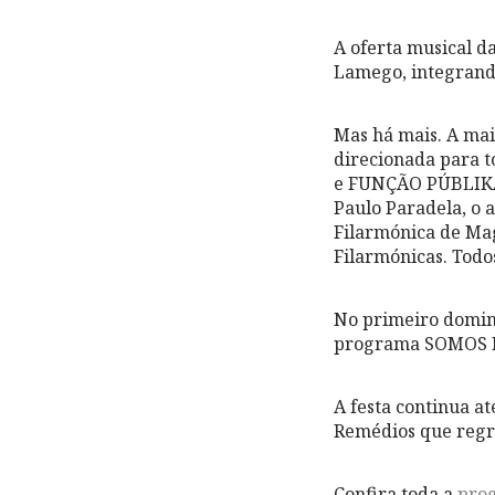
A oferta musical d
Lamego, integrando
Mas há mais. A mai
direcionada para t
e FUNÇÃO PÚBLIKA, 
Paulo Paradela, o 
Filarmónica de Ma
Filarmónicas. Todos
No primeiro doming
programa SOMOS P
A festa continua at
Remédios que regre
Confira toda a
pro