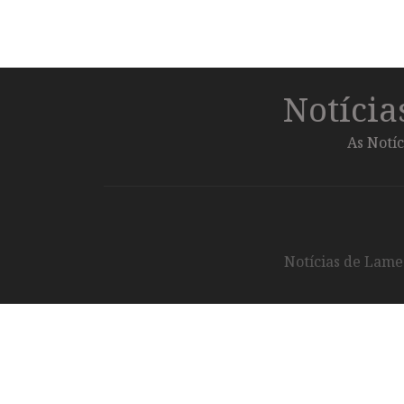
Notíci
As Notíc
Notícias de Lameg