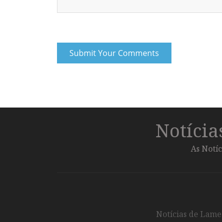
Notíci
As Notíc
Notícias de Lameg