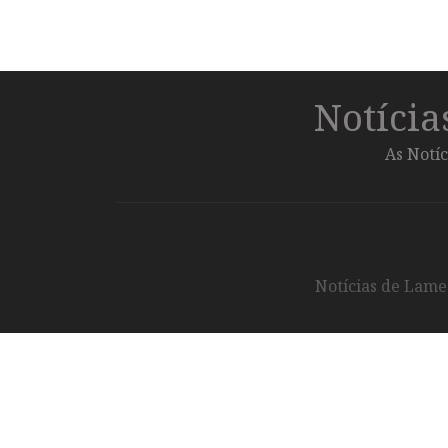
Notíci
As Notíc
Notícias de Lameg