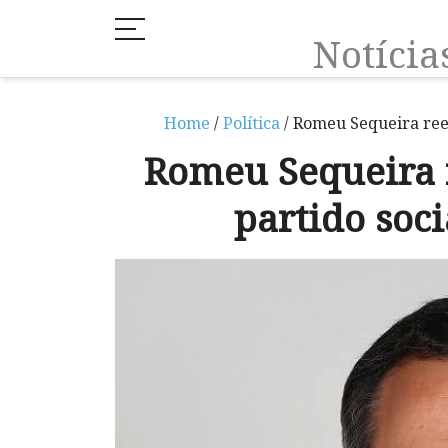
Notíci
Home
/
Política
/ Romeu Sequeira reel
Romeu Sequeira r
partido soc