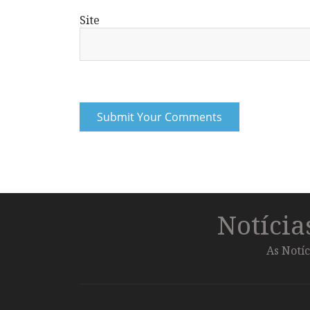
Site
Notíci
As Notíc