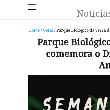
Notíci
Home
/
Geral
/ Parque Biológico da Serra
Parque Biológic
comemora o D
Am