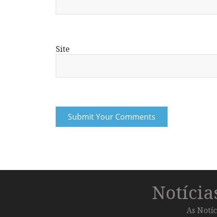
Site
Notíci
As Notíc