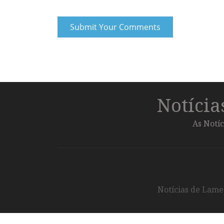
Notíci
As Notíc
Notícias de Lameg