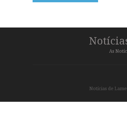
Notíci
As Notíc
Notícias de Lameg