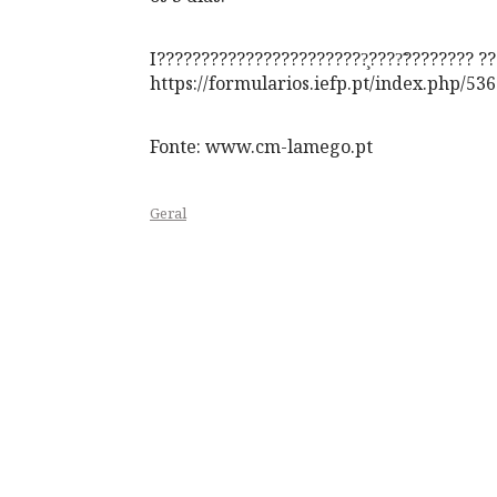
I????????????????????????̧????̃???????? ?
https://formularios.iefp.pt/index.php/53
Fonte: www.cm-lamego.pt
Geral