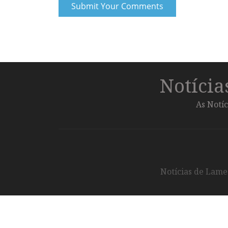
Notíci
As Notíc
Notícias de Lameg