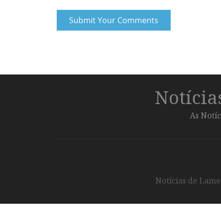
Notíci
As Notíc
Notícias de Lameg