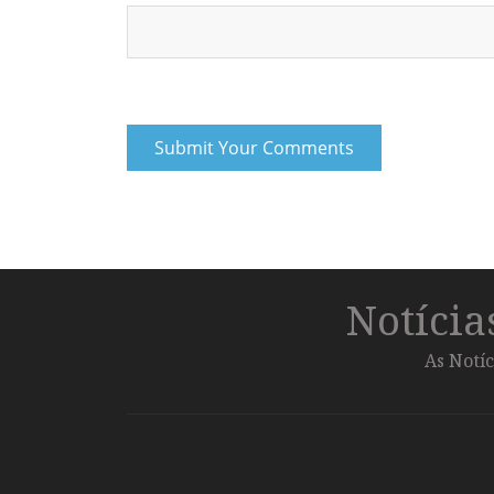
Notíci
As Notíc