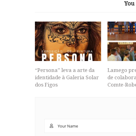
You 
“Persona” leva a arte da
Lamego pr
identidade à Galeria Solar
de colabor
dos Figos
Comte-Rob