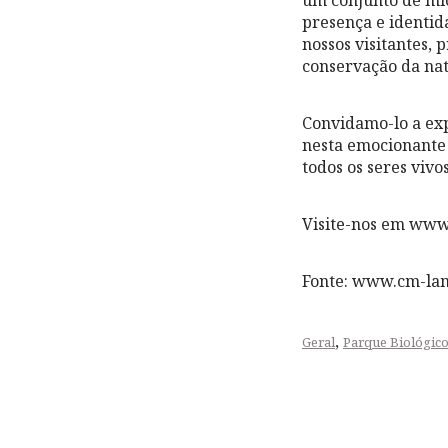
um conjunto de mic
presença e identi
nossos visitantes, 
conservação da nat
Convidamo-lo a exp
nesta emocionante
todos os seres viv
Visite-nos em www
Fonte: www.cm-la
,
Geral
Parque Biológico