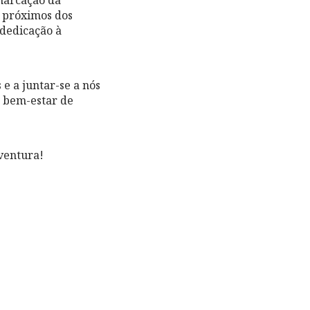
marcação da
 próximos dos
 dedicação à
e a juntar-se a nós
o bem-estar de
ventura!