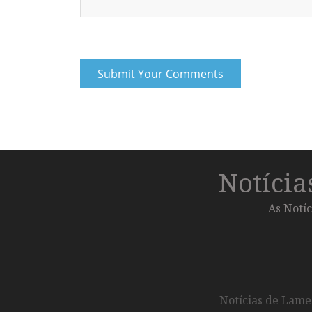
Notíci
As Notíc
Notícias de Lameg