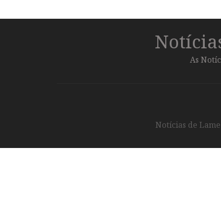
Notíci
As Notíc
Notícias de Lameg