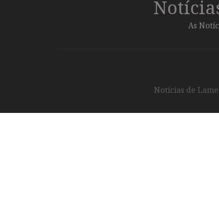
Notíci
As Notíc
Notícias de Lameg