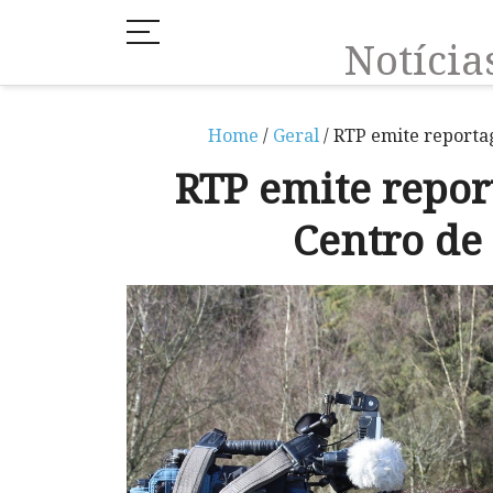
Notíci
Home
/
Geral
/ RTP emite reporta
RTP emite repor
Centro de 