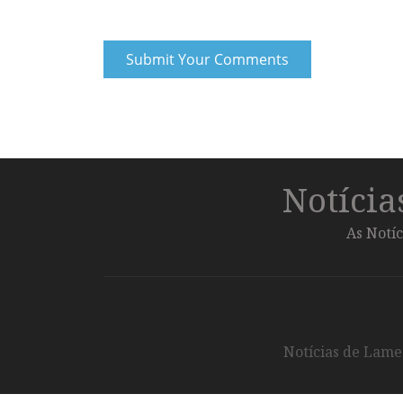
Notíci
As Notíc
Notícias de Lameg