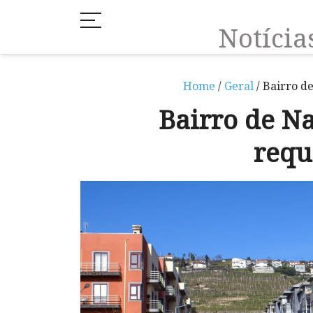
Notíci
Home
/
Geral
/ Bairro d
Bairro de N
requ