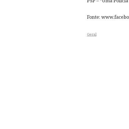
PSP – “Uma Polícia 
Fonte: www.faceb
Geral