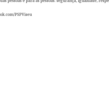
das pessoas e para as pessoas: segurança, igualdade, respe
ook.com/PSPViseu