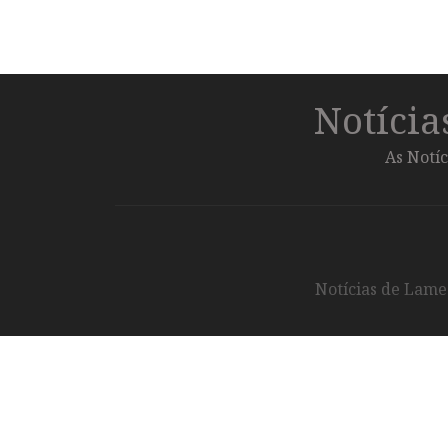
Notíci
As Notíc
Notícias de Lameg