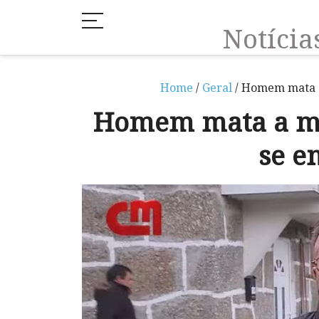
Notíci
Home
/
Geral
/ Homem mata a
Homem mata a mul
se e