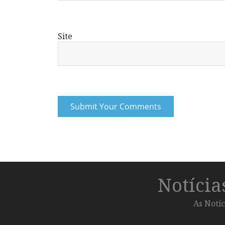
Site
Notíci
As Notíc