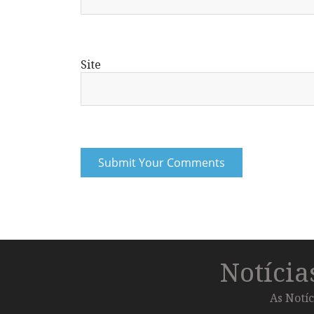
Site
Notíci
As Notíc