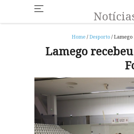
Notíci
Home
/
Desporto
/ Lamego 
Lamego recebeu
F