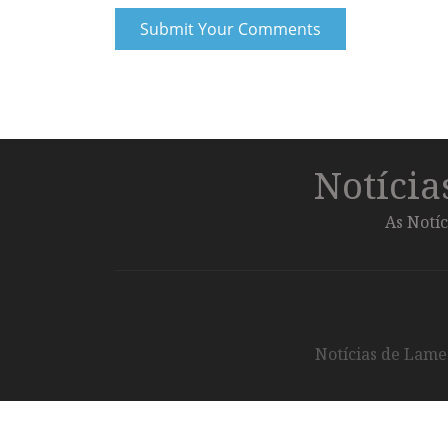
Notíci
As Notíc
Notícias de Lameg