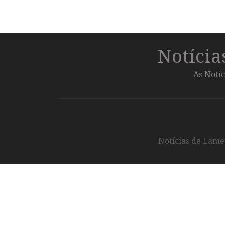
Notíci
As Notíc
Notícias de Lameg