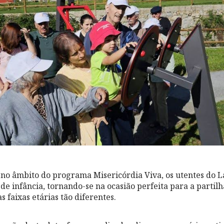
 no âmbito do programa Misericórdia Viva, os utentes do L
de infância, tornando-se na ocasião perfeita para a partil
s faixas etárias tão diferentes.