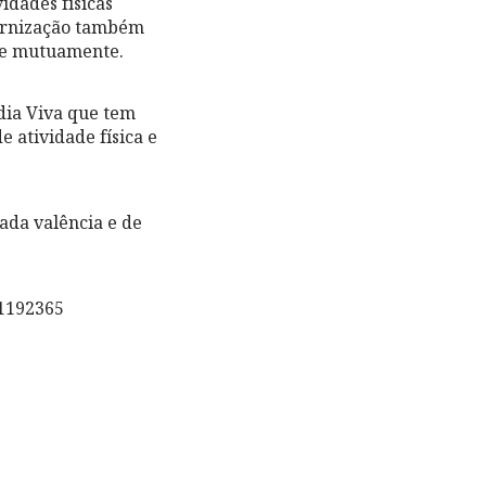
idades físicas
ternização também
-se mutuamente.
rdia Viva que tem
e atividade física e
ada valência e de
1192365