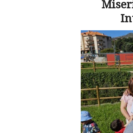
Miser
In