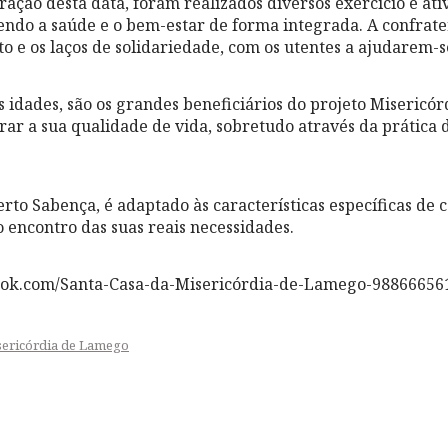
ção desta data, foram realizados diversos exercício e ativ
endo a saúde e o bem-estar de forma integrada. A confra
ito e os laços de solidariedade, com os utentes a ajudarem
s idades, são os grandes beneficiários do projeto Misericó
ar a sua qualidade de vida, sobretudo através da prática d
rto Sabença, é adaptado às características específicas de c
o encontro das suas reais necessidades.
ook.com/Santa-Casa-da-Misericórdia-de-Lamego-98866656
sericórdia de Lamego