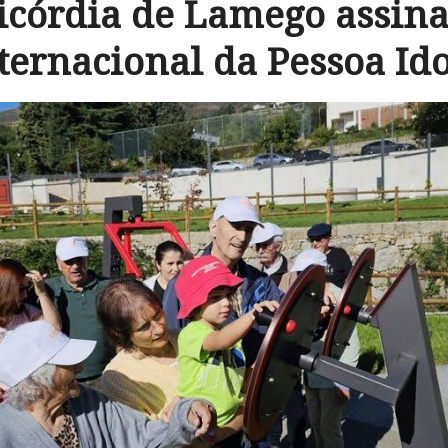
icórdia de Lamego assina
ternacional da Pessoa Id