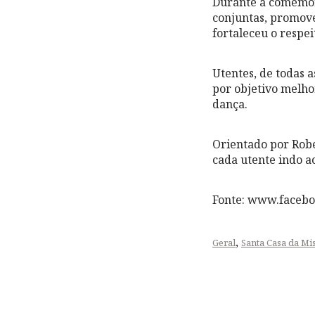
Durante a comemora
conjuntas, promov
fortaleceu o respe
Utentes, de todas a
por objetivo melhor
dança.
Orientado por Robe
cada utente indo a
Fonte: www.faceb
,
Geral
Santa Casa da Mi