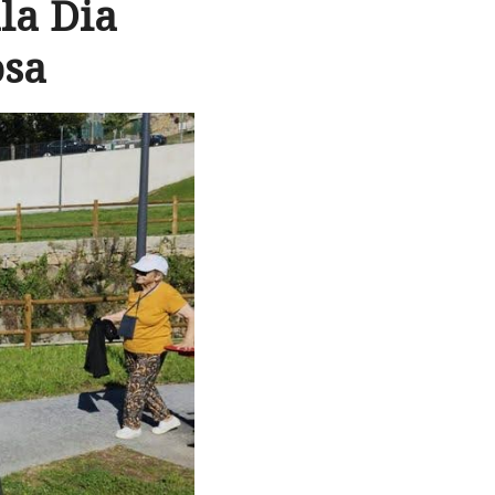
la Dia
osa