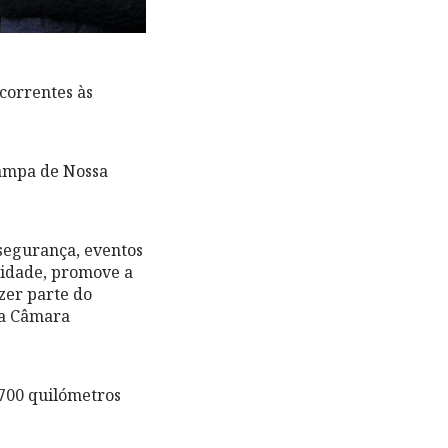
correntes às
Rampa de Nossa
segurança, eventos
cidade, promove a
azer parte do
 da Câmara
 700 quilómetros