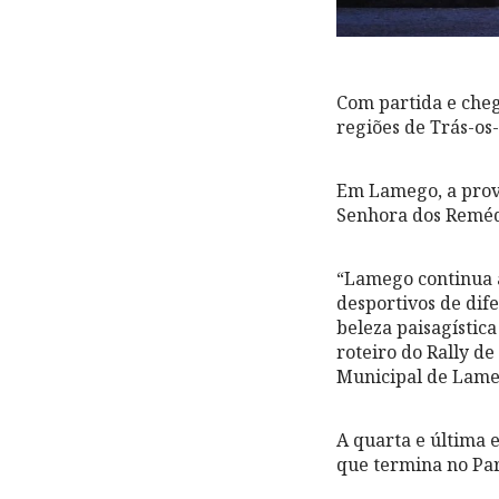
Com partida e cheg
regiões de Trás-os
Em Lamego, a prov
Senhora dos Remédi
“Lamego continua a
desportivos de dif
beleza paisagística
roteiro do Rally d
Municipal de Lame
A quarta e última 
que termina no Pa