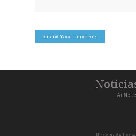
Notíci
As Notíc
Notícias de Lameg