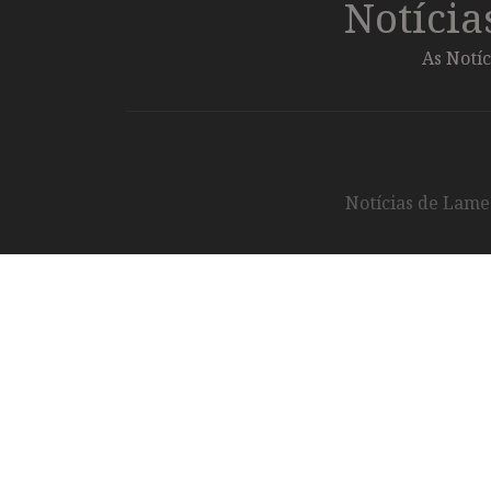
Notíci
As Notíc
Notícias de Lameg