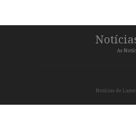
Notíci
As Notíc
Notícias de Lameg