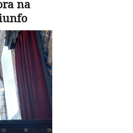
ora na
iunfo