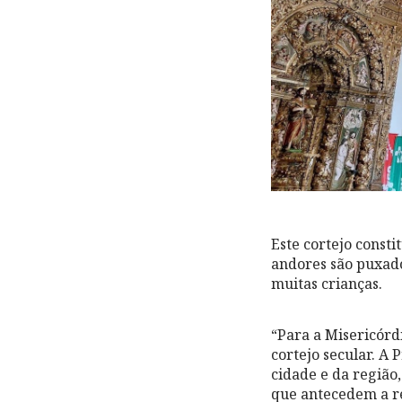
Este cortejo consti
andores são puxado
muitas crianças.
“Para a Misericór
cortejo secular. A 
cidade e da região,
que antecedem a re