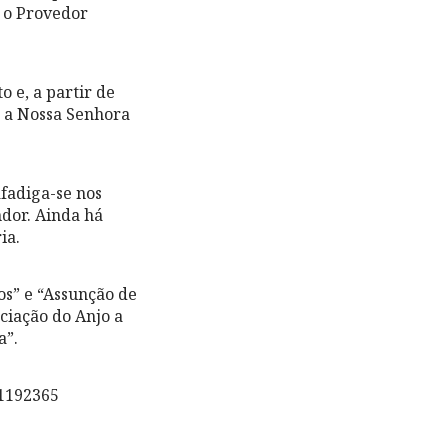
a o Provedor
 e, a partir de
em a Nossa Senhora
fadiga-se nos
dor. Ainda há
ia.
os” e “Assunção de
nciação do Anjo a
a”.
1192365