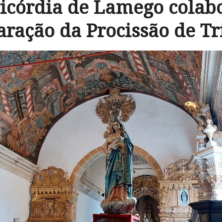
icórdia de Lamego colab
aração da Procissão de Tr