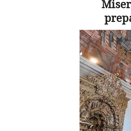
Miser
prep