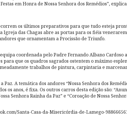
s Festas em Honra de Nossa Senhora dos Remédios”, explic
orrem os últimos preparativos para que tudo esteja pronto
, a Igreja das Chagas abre as portas para os fiéis venerar
andores que ornamentam a Procissão de Triunfo.
a equipa coordenada pelo Padre Fernando Albano Cardoso a
s para que os quadros sagrados ostentem o máximo esplen
omeadamente trabalhos de pintura, carpintaria e marcenar
 a Paz. A temática dos andores “Nossa Senhora dos Remédi
os os anos, é fixa. Os outros carros desta edição são: “Anu
ossa Senhora Rainha da Paz” e “Coroação de Nossa Senhor
ook.com/Santa-Casa-da-Misericórdia-de-Lamego-98866656