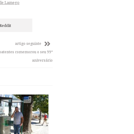
 de Lamego
Reddit
artigo seguinte
batentes comemorou o seu 99º
aniversário