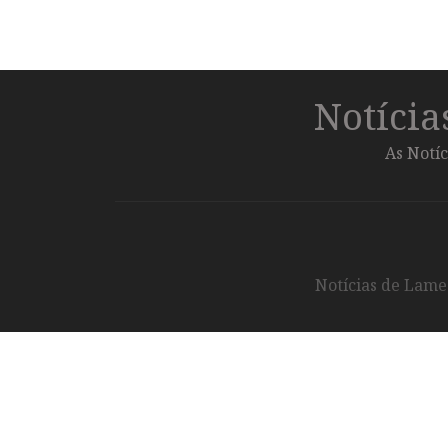
Notíci
As Notíc
Notícias de Lameg