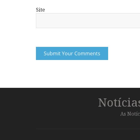
Site
Notíci
As Notíc