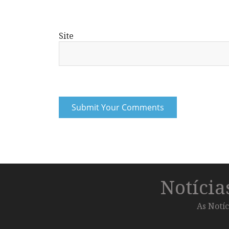
Site
Notíci
As Notíc