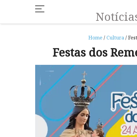
Notíci
Home
/
Cultura
/ Fes
Festas dos Rem