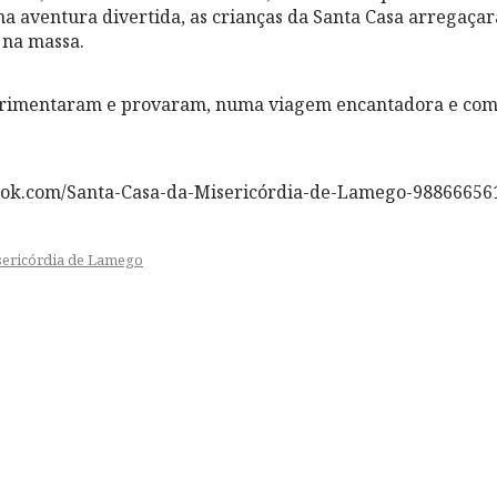
 aventura divertida, as crianças da Santa Casa arregaça
 na massa.
imentaram e provaram, numa viagem encantadora e compl
ook.com/Santa-Casa-da-Misericórdia-de-Lamego-98866656
sericórdia de Lamego