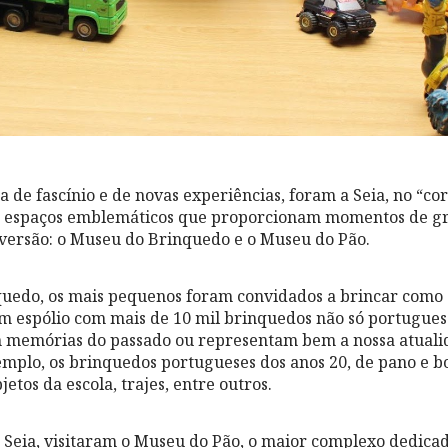
de fascínio e de novas experiências, foram a Seia, no “co
dois espaços emblemáticos que proporcionam momentos de g
versão: o Museu do Brinquedo e o Museu do Pão.
uedo, os mais pequenos foram convidados a brincar como 
m espólio com mais de 10 mil brinquedos não só portugue
m memórias do passado ou representam bem a nossa atuali
emplo, os brinquedos portugueses dos anos 20, de pano e b
jetos da escola, trajes, entre outros.
 Seia, visitaram o Museu do Pão, o maior complexo dedica