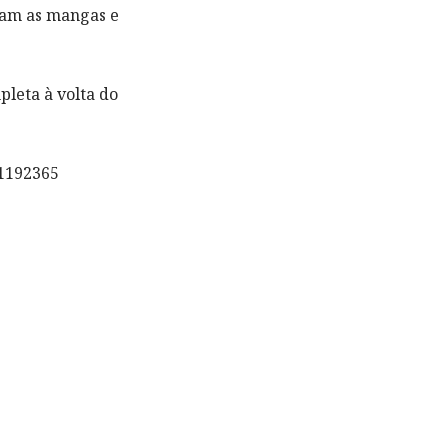
ram as mangas e
eta à volta do
1192365