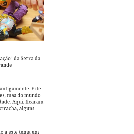
ração” da Serra da
rande
antigamente. Este
ses, mas do mundo
dade. Aqui, ficaram
orracha, alguns
do a este tema em