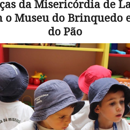
ças da Misericórdia de 
m o Museu do Brinquedo 
do Pão