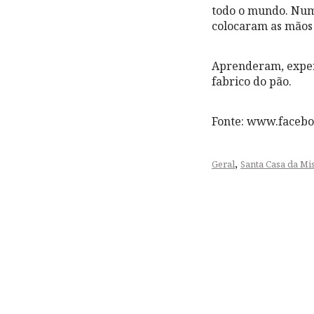
todo o mundo. Numa
colocaram as mãos
Aprenderam, exper
fabrico do pão.
Fonte: www.faceb
,
Geral
Santa Casa da Mi