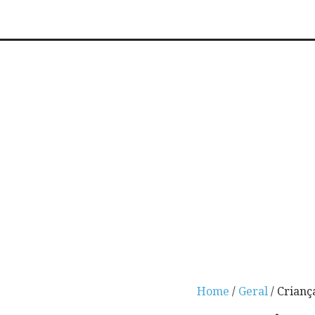
Home
/
Geral
/ Crianç