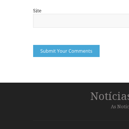
Site
Notíci
As Notíc