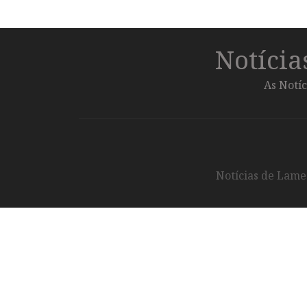
Notíci
As Notíc
Notícias de Lameg