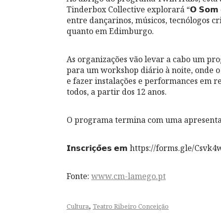
Tinderbox Collective explorará “𝗢 𝗦𝗼𝗺 
entre dançarinos, músicos, tecnólogos c
quanto em Edimburgo.
As organizações vão levar a cabo um pro
para um workshop diário à noite, onde o 
e fazer instalações e performances em res
todos, a partir dos 12 anos.
O programa termina com uma apresentaçã
𝗜𝗻𝘀𝗰𝗿𝗶𝗰̧𝗼̃𝗲𝘀 𝗲𝗺 https://forms.gle/C
Fonte:
www.cm-lamego.pt
,
Cultura
Teatro Ribeiro Conceição