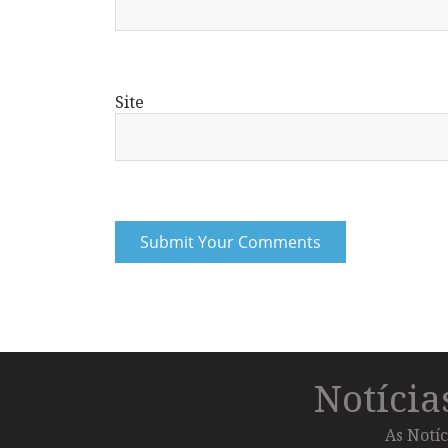
Site
Notíci
As Notíc