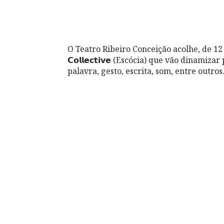
O Teatro Ribeiro Conceição acolhe, de 12 a 16
𝗖𝗼𝗹𝗹𝗲𝗰𝘁𝗶𝘃𝗲 (Escócia) que vão dinami
palavra, gesto, escrita, som, entre outros