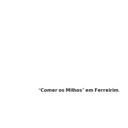
“𝗖𝗼𝗺𝗲𝗿 𝗼𝘀 𝗠𝗶𝗹𝗵𝗼𝘀” 𝗲𝗺 𝗙𝗲𝗿𝗿𝗲𝗶𝗿𝗶𝗺.