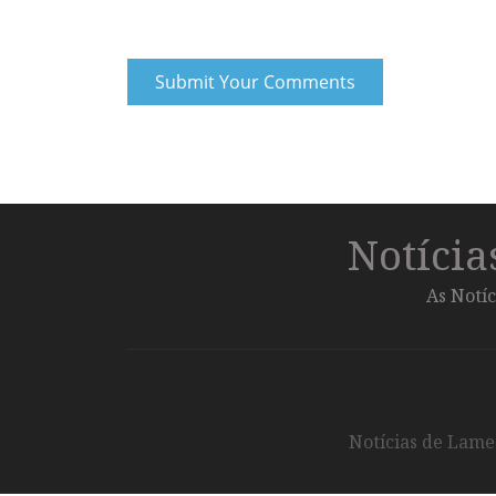
Notíci
As Notíc
Notícias de Lameg